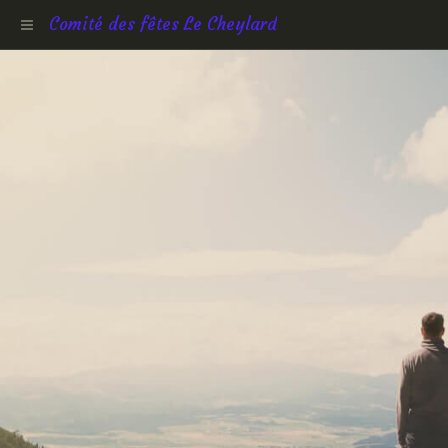
Comité des fêtes Le Cheylard